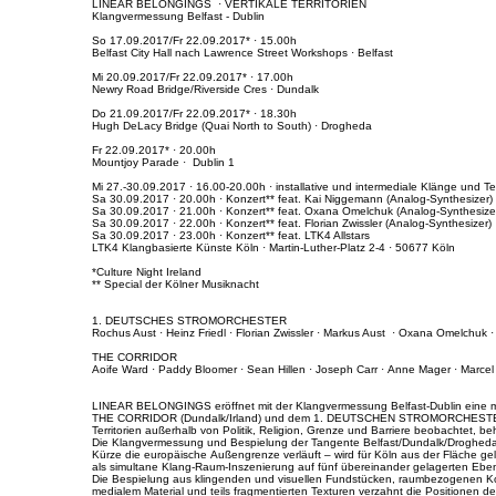
LINEAR BELONGINGS · VERTIKALE TERRITORIEN
Klangvermessung Belfast - Dublin
So 17.09.2017/Fr 22.09.2017* · 15.00h
Belfast City Hall nach Lawrence Street Workshops · Belfast
Mi 20.09.2017/Fr 22.09.2017* · 17.00h
Newry Road Bridge/Riverside Cres · Dundalk
Do 21.09.2017/Fr 22.09.2017* · 18.30h
Hugh DeLacy Bridge (Quai North to South) · Drogheda
Fr 22.09.2017* · 20.00h
Mountjoy Parade · Dublin 1
Mi 27.-30.09.2017 · 16.00-20.00h · installative und intermediale Klänge und 
Sa 30.09.2017 · 20.00h · Konzert** feat. Kai Niggemann (Analog-Synthesizer)
Sa 30.09.2017 · 21.00h · Konzert** feat. Oxana Omelchuk (Analog-Synthesize
Sa 30.09.2017 · 22.00h · Konzert** feat. Florian Zwissler (Analog-Synthesizer)
Sa 30.09.2017 · 23.00h · Konzert** feat. LTK4 Allstars
LTK4 Klangbasierte Künste Köln · Martin-Luther-Platz 2-4 · 50677 Köln
*Culture Night Ireland
** Special der Kölner Musiknacht
1. DEUTSCHES STROMORCHESTER
Rochus Aust · Heinz Friedl · Florian Zwissler · Markus Aust · Oxana Omelchuk
THE CORRIDOR
Aoife Ward · Paddy Bloomer · Sean Hillen · Joseph Carr · Anne Mager · Marce
LINEAR BELONGINGS eröffnet mit der Klangvermessung Belfast-Dublin eine meh
THE CORRIDOR (Dundalk/Irland) und dem 1. DEUTSCHEN STROMORCHESTER (Kö
Territorien außerhalb von Politik, Religion, Grenze und Barriere beobachtet, b
Die Klangvermessung und Bespielung der Tangente Belfast/Dundalk/Drogheda/
Kürze die europäische Außengrenze verläuft – wird für Köln aus der Fläche gelös
als simultane Klang-Raum-Inszenierung auf fünf übereinander gelagerten Eb
Die Bespielung aus klingenden und visuellen Fundstücken, raumbezogenen Ko
medialem Material und teils fragmentierten Texturen verzahnt die Positionen 